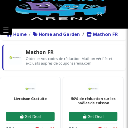
FR
☰
Home
Home and Garden
Mathon FR
Mathon FR
Obtenez vos codes de réduction Mathon vérifiés et
exclusifs auprès de couponsarena.com
Livraison Gratuite
50% de réduction sur les
poêles de cuisson
Get Deal
Get Deal