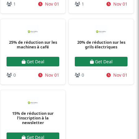
1
Nov 01
1
Nov 01
25% de réduction sur les
20% de réduction sur les
machines à café
grils électriques
Get Deal
Get Deal
0
Nov 01
0
Nov 01
15% de réduction sur
l'inscription à la
newsletter
Get Deal