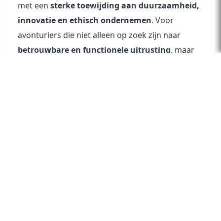
met een
sterke toewijding aan duurzaamheid,
innovatie en ethisch ondernemen
. Voor
avonturiers die niet alleen op zoek zijn naar
betrouwbare en functionele uitrusting
, maar
ook een
positieve impact op de planeet
willen
maken, is Vaude de ultieme keuze.
Wie bewust wil genieten van de natuur, kiest voor
een merk dat net zoveel geeft om de planeet als
jij.
Ontdek Vaude en trek eropuit met een
schoon geweten.
Tags
#Vaude
#duurzame outdoor kleding